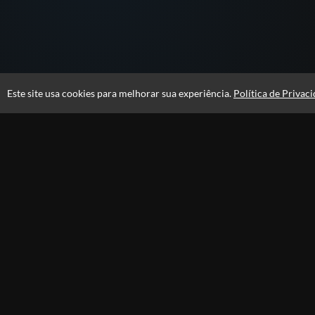
Este site usa cookies para melhorar sua experiência.
Política de Privac
Atendimento
Páginas
Seg-Sex 08h30 às 18h00
Professores
Fale Conosco
CNPJ: 26.740.121/0001-63