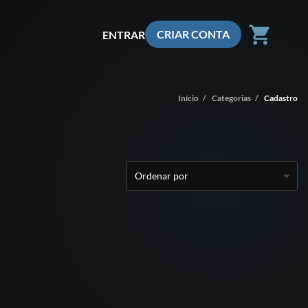
shopping_cart
CRIAR CONTA
ENTRAR
Início
/
Categorias
/
Cadastro
Ordenar por