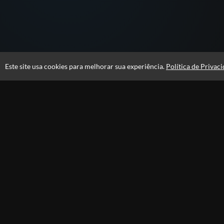
Este site usa cookies para melhorar sua experiência.
Política de Privac
Atendimento
Páginas
Seg-Sex 08h30 às 18h00
Professores
Fale Conosco
CNPJ: 26.740.121/0001-63