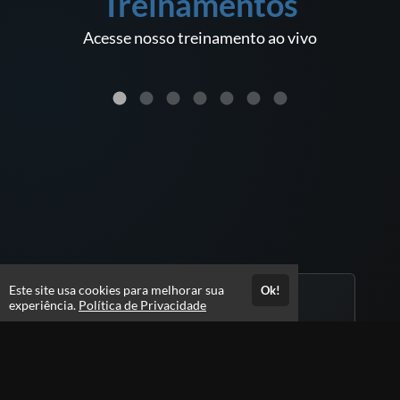
Treinamentos
Acesse nosso treinamento ao vivo
ACESSAR
GRATUITO
GRA
Este site usa cookies para melhorar sua
Ok!
experiência.
Política de Privacidade
Cursos
O melhor conteúdo para você evoluir na
carreira!