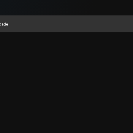
idade
Estude quando e onde quiser
aliações
unos que se matricularam