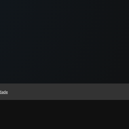
idade
Estude quando e onde quiser