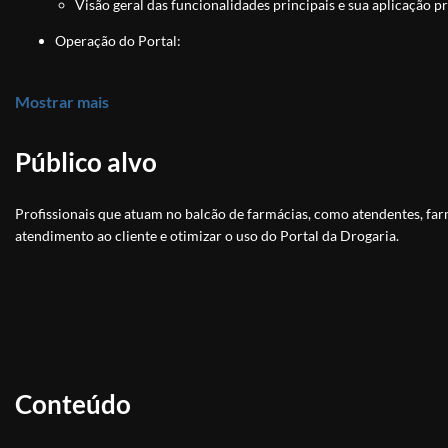
Visão geral das funcionalidades principais e sua aplicação pr
Operação do Portal:
Como navegar pelo portal e realizar as operações básicas.
Dicas para otimizar o uso das ferramentas do sistema.
Mostrar mais
Atendimento ao Cliente pelo Portal:
Público alvo
Estratégias para utilizar o portal para oferecer um atendiment
Como garantir uma experiência de compra diferenciada para 
Profissionais que atuam no balcão de farmácias, como atendentes, fa
atendimento ao cliente e otimizar o uso do Portal da Drogaria.
Conteúdo