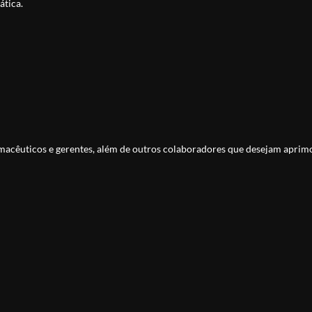
ática.
o ágil e eficiente.
o cliente.
rmacêuticos e gerentes, além de outros colaboradores que desejam aprim